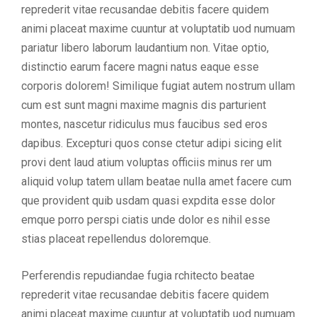
reprederit vitae recusandae debitis facere quidem
animi placeat maxime cuuntur at voluptatib uod numuam
pariatur libero laborum laudantium non. Vitae optio,
distinctio earum facere magni natus eaque esse
corporis dolorem! Similique fugiat autem nostrum ullam
cum est sunt magni maxime magnis dis parturient
montes, nascetur ridiculus mus faucibus sed eros
dapibus. Excepturi quos conse ctetur adipi sicing elit
provi dent laud atium voluptas officiis minus rer um
aliquid volup tatem ullam beatae nulla amet facere cum
que provident quib usdam quasi expdita esse dolor
emque porro perspi ciatis unde dolor es nihil esse
stias placeat repellendus doloremque.
Perferendis repudiandae fugia rchitecto beatae
reprederit vitae recusandae debitis facere quidem
animi placeat maxime cuuntur at voluptatib uod numuam