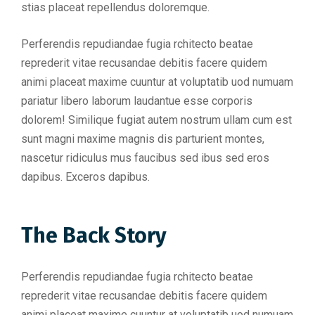
stias placeat repellendus doloremque.
Perferendis repudiandae fugia rchitecto beatae
reprederit vitae recusandae debitis facere quidem
animi placeat maxime cuuntur at voluptatib uod numuam
pariatur libero laborum laudantue esse corporis
dolorem! Similique fugiat autem nostrum ullam cum est
sunt magni maxime magnis dis parturient montes,
nascetur ridiculus mus faucibus sed ibus sed eros
dapibus. Exceros dapibus.
The Back Story
Perferendis repudiandae fugia rchitecto beatae
reprederit vitae recusandae debitis facere quidem
animi placeat maxime cuuntur at voluptatib uod numuam