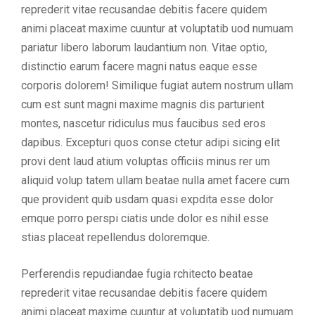
reprederit vitae recusandae debitis facere quidem
animi placeat maxime cuuntur at voluptatib uod numuam
pariatur libero laborum laudantium non. Vitae optio,
distinctio earum facere magni natus eaque esse
corporis dolorem! Similique fugiat autem nostrum ullam
cum est sunt magni maxime magnis dis parturient
montes, nascetur ridiculus mus faucibus sed eros
dapibus. Excepturi quos conse ctetur adipi sicing elit
provi dent laud atium voluptas officiis minus rer um
aliquid volup tatem ullam beatae nulla amet facere cum
que provident quib usdam quasi expdita esse dolor
emque porro perspi ciatis unde dolor es nihil esse
stias placeat repellendus doloremque.
Perferendis repudiandae fugia rchitecto beatae
reprederit vitae recusandae debitis facere quidem
animi placeat maxime cuuntur at voluptatib uod numuam