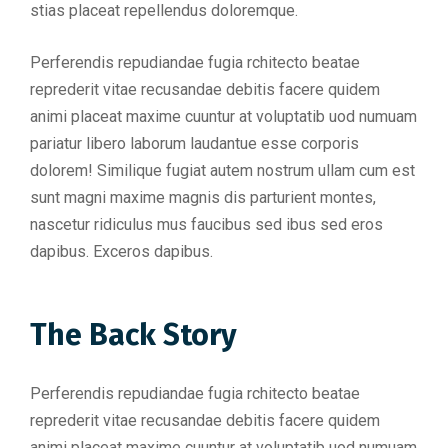
stias placeat repellendus doloremque.
Perferendis repudiandae fugia rchitecto beatae
reprederit vitae recusandae debitis facere quidem
animi placeat maxime cuuntur at voluptatib uod numuam
pariatur libero laborum laudantue esse corporis
dolorem! Similique fugiat autem nostrum ullam cum est
sunt magni maxime magnis dis parturient montes,
nascetur ridiculus mus faucibus sed ibus sed eros
dapibus. Exceros dapibus.
The Back Story
Perferendis repudiandae fugia rchitecto beatae
reprederit vitae recusandae debitis facere quidem
animi placeat maxime cuuntur at voluptatib uod numuam